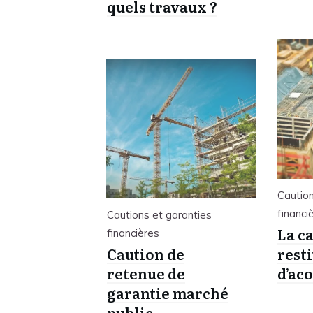
quels travaux ?
Caution
financi
Cautions et garanties
La c
financières
Caution de
rest
retenue de
d’ac
garantie marché
public