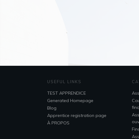
USEFUL LINKS
CA
TEST APPRENDICE
Ass
Generated Homepage
Cau
fin
Blog
As
Apprentice registration page
ou
À PROPOS
Fin
Ass