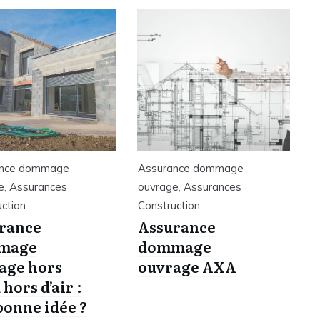
ance dommage
Assurance dommage
e
,
Assurances
ouvrage
,
Assurances
ction
Construction
rance
Assurance
mage
dommage
age hors
ouvrage AXA
 hors d’air :
bonne idée ?