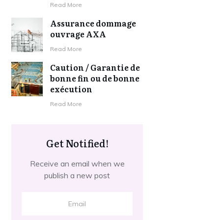
​Read More
Assurance dommage
ouvrage AXA
​Read More
Caution / Garantie de
bonne fin ou de bonne
exécution
​Read More
Get Notified!
Receive an email when we
publish a new post