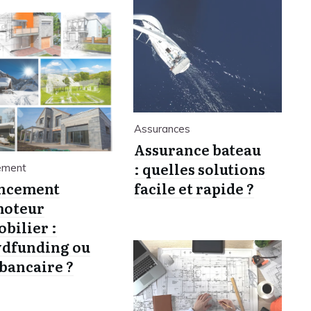
Assurances
Assurance bateau
: quelles solutions
ement
ncement
facile et rapide ?
moteur
bilier :
dfunding ou
 bancaire ?