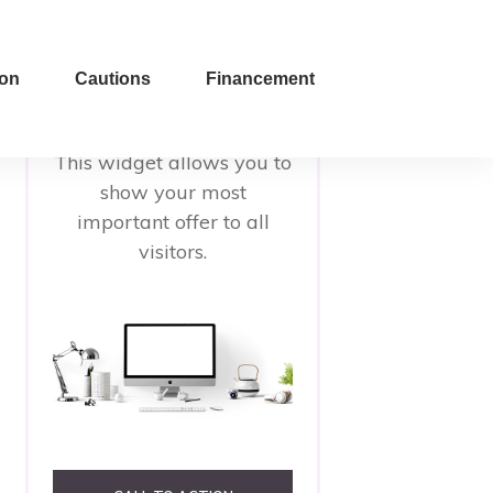
ion
Cautions
Financement
Promote Your Most
Important Offer Here
This widget allows you to
show your most
important offer to all
visitors.