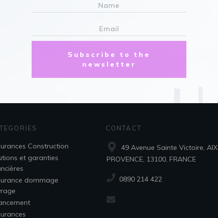
Subscribe to the
newsletter
TEGORIES
CONTACT
urances Construction
49 Avenue Sainte Victoire, AI
tions et garanties
PROVENCE, 13100, FRANCE
ancières
‭0890 214 422‬
surance dommage
vrage
ancement
urances